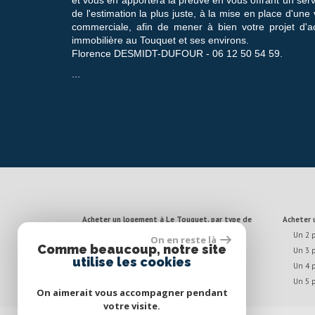
de l'estimation la plus juste, à la mise en place d'une 
commerciale, afin de mener à bien votre projet d'
immobilière au Touquet et ses environs.
Florence DESMIDT-DUFOUR - 06 12 50 54 59.
...
Acheter un logement à Le Touquet, par type de
Acheter
biens
Un 2 
On en reste là
Maisons à vendre
Comme beaucoup, notre site
Un 3 
Appartements à vendre
utilise les cookies
Un 4 
Un 5 
On aimerait vous accompagner pendant
votre visite.