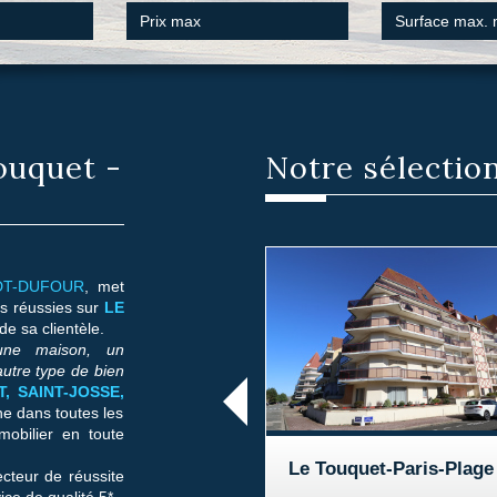
ouquet -
Notre sélectio
IDT-DUFOUR
, met
s réussies sur
LE
de sa clientèle.
 une maison, un
autre type de bien
, SAINT-JOSSE,
e dans toutes les
mobilier en toute
Le Touquet-Paris-Plage
cteur de réussite
ce de qualité 5* -