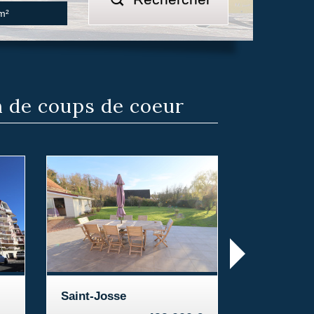
n
de coups de coeur
Saint-Josse
Le Touquet-Pa