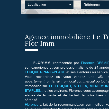
Localisation
Agence immobilière
Le T
Flor'Imm
FLOR'IMM
, représentée par
Florence DESM
son expérience et son professionnalisme de 24 année
TOUQUET-PARIS-PLAGE
et ses alentours au service 
Vous recherchez ou vous vendez une
villa,
appartement, un terrain, un local commercial ou tout 
immobilier
sur
LE TOUQUET, STELLA, MERLIMONT
ETAPLES…
et les environs, Florence vous accompagn
étapes de la vente et de l'achat de votre bien im
sérénité.
Florence
a fait de la recommandation son meilleur ve
et vous en apportera la preuve en vous offrant un servi