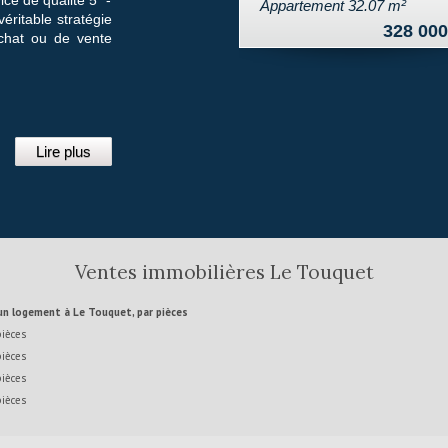
1 456 000 €
Maison 150 m²
Appartement 54.56 m²
véritable stratégie
472 000
achat ou de vente
Lire plus
Ventes immobilières Le Touquet
 un logement à Le Touquet, par pièces
pièces
pièces
pièces
pièces