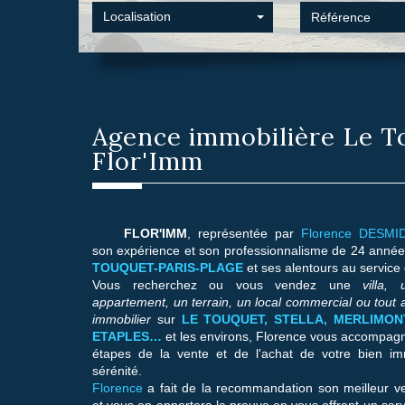
Localisation
Agence immobilière
Le T
Flor'Imm
FLOR'IMM
, représentée par
Florence DESM
son expérience et son professionnalisme de 24 année
TOUQUET-PARIS-PLAGE
et ses alentours au service 
Vous recherchez ou vous vendez une
villa,
appartement, un terrain, un local commercial ou tout 
immobilier
sur
LE TOUQUET, STELLA, MERLIMONT
ETAPLES…
et les environs, Florence vous accompagn
étapes de la vente et de l'achat de votre bien im
sérénité.
Le Touquet-Paris-Plage
Florence
a fait de la recommandation son meilleur ve
et vous en apportera la preuve en vous offrant un servi