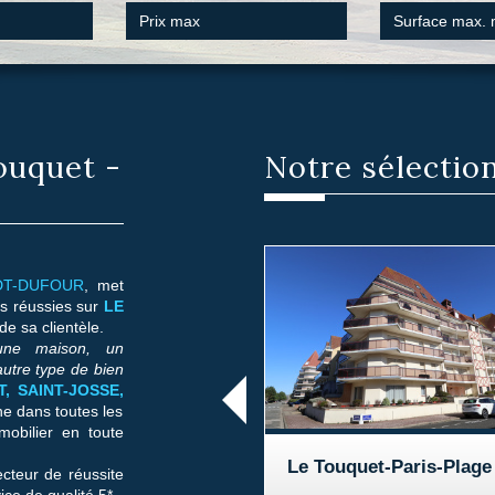
ouquet -
Notre sélectio
IDT-DUFOUR
, met
s réussies sur
LE
de sa clientèle.
 une maison, un
autre type de bien
, SAINT-JOSSE,
e dans toutes les
mobilier en toute
Le Touquet-Paris-Plage
Le Touquet-Paris-Plage
cteur de réussite
ce de qualité 5* -