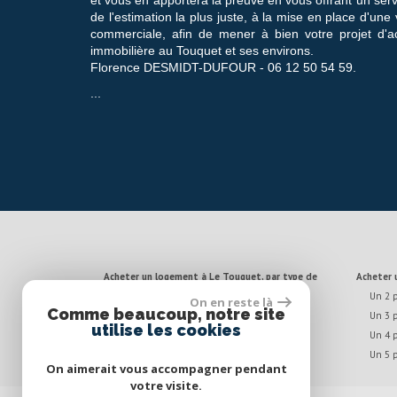
Appartement 32.07 m²
de l'estimation la plus juste, à la mise en place d'une 
328 000 €
commerciale, afin de mener à bien votre projet d'
immobilière au Touquet et ses environs.
Florence DESMIDT-DUFOUR - 06 12 50 54 59.
...
Acheter un logement à Le Touquet, par type de
Acheter
biens
Un 2 
On en reste là
Maisons à vendre
Comme beaucoup, notre site
Un 3 
Appartements à vendre
utilise les cookies
Un 4 
Un 5 
On aimerait vous accompagner pendant
votre visite.