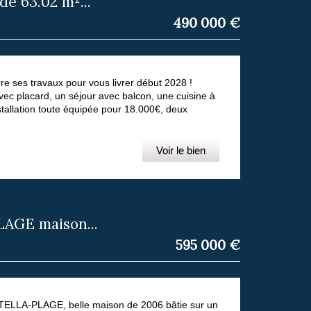
 63.02 m²...
490 000
€
 ses travaux pour vous livrer début 2028 !
ec placard, un séjour avec balcon, une cuisine à
allation toute équipée pour 18.000€, deux
Voir le bien
AGE maison...
595 000
€
STELLA-PLAGE, belle maison de 2006 bâtie sur un