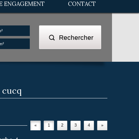
RE ENGAGEMENT
CONTACT
Rechercher
 cucq
«
1
2
3
4
»