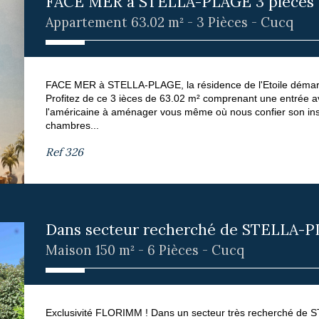
FACE MER à STELLA-PLAGE 3 pièces de
Appartement 63.02 m² - 3 Pièces - Cucq
FACE MER à STELLA-PLAGE, la résidence de l'Etoile démarre
Profitez de ce 3 ièces de 63.02 m² comprenant une entrée av
l'américaine à aménager vous même où nous confier son inst
chambres...
Ref
326
Dans secteur recherché de STELLA-PL
Maison 150 m² - 6 Pièces - Cucq
Exclusivité FLORIMM ! Dans un secteur très recherché de 